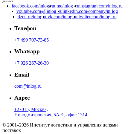
данных.
facebook.com/inlog.ru
t.me/inlog_ru
instagram.com/inlog.ru
youtube.com/@inlog_ru
linkedin.com/company/in-log
dzen.ru/inlog.ru
vk.com/inlog_ru
twitter.com/inlog_ru
Телефон
+7 499 707-73-85
Whatsapp
+7 926 267-26-30
Email
com@inlog.ru
Адрес
127015, Москва,
Новодмитровская, 5Ас1, офис 1314
© 2001–2026 Институт логистики и управления цепями
поставок