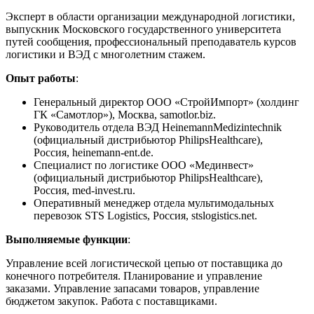
Эксперт в области организации международной логистики,
выпускник Московского государственного университета
путей сообщения, профессиональный преподаватель курсов
логистики и
ВЭД
с многолетним стажем.
Опыт работы
:
Генеральный директор
ООО
«СтройИмпорт» (холдинг
ГК
«Самотлор»), Москва, samotlor.biz.
Руководитель отдела
ВЭД
HeinemannMedizintechnik
(официальный дистрибьютор PhilipsHealthcare),
Россия, heinemann-ent.de.
Специалист по логистике
ООО
«Мединвест»
(официальный дистрибьютор PhilipsHealthcare),
Россия, med-invest.ru.
Оперативный менеджер отдела мультимодальных
перевозок
STS
Logistics, Россия, stslogistics.net.
Выполняемые функции
:
Управление всей логистической цепью от поставщика до
конечного потребителя. Планирование и управление
заказами. Управление запасами товаров, управление
бюджетом закупок. Работа с поставщиками.