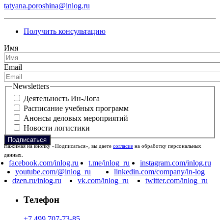
tatyana.poroshina@inlog.ru
Получить консультацию
Имя
Email
Newsletters
Деятельность Ин-Лога
Расписание учебных программ
Анонсы деловых мероприятий
Новости логистики
Нажимая на кнопку «Подписаться», вы даете
согласие
на обработку персональных
данных.
facebook.com/inlog.ru
t.me/inlog_ru
instagram.com/inlog.ru
youtube.com/@inlog_ru
linkedin.com/company/in-log
dzen.ru/inlog.ru
vk.com/inlog_ru
twitter.com/inlog_ru
Телефон
+7 499 707-73-85