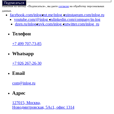
Нажимая на кнопку «Подписаться», вы даете
согласие
на обработку персональных
данных.
facebook.com/inlog.ru
t.me/inlog_ru
instagram.com/inlog.ru
youtube.com/@inlog_ru
linkedin.com/company/in-log
dzen.ru/inlog.ru
vk.com/inlog_ru
twitter.com/inlog_ru
Телефон
+7 499 707-73-85
Whatsapp
+7 926 267-26-30
Email
com@inlog.ru
Адрес
127015, Москва,
Новодмитровская, 5Ас1, офис 1314