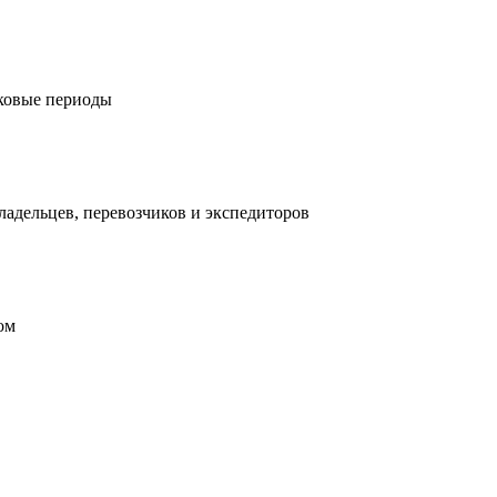
иковые периоды
адельцев, перевозчиков и экспедиторов
ом