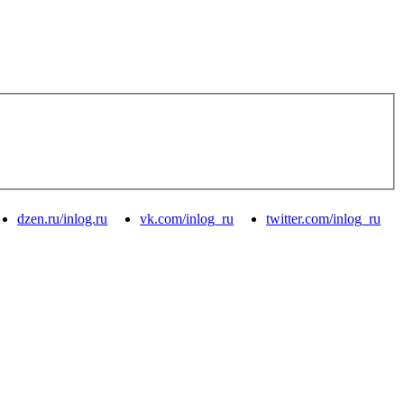
dzen.ru/inlog.ru
vk.com/inlog_ru
twitter.com/inlog_ru