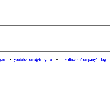
.
g.ru
youtube.com/@inlog_ru
linkedin.com/company/in-log