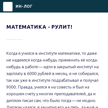
ИН-ЛОГ
Перейти
к
МАТЕМАТИКА - РУЛИТ!
основному
содержанию
Когда я учился в институте математике, то даже
не надеялся когда-нибудь применить её когда-
нибудь в работе — идти в закрытый институт на
зарплату в 6000 рублей в месяц, я не собирался,
так как уже в институте подрабатывал и получал
9000. Правда, учился я на совесть и был на
хорошем счету у многих преподавателей, да и
диплом писал сам, что было тогда — не модно.
Диплом удался, я защитил его на пять, да ещё и