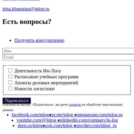
irina.khamzina@inlog.ru
Есть вопросы?
Получить консультацию
Имя
Email
Newsletters
Деятельность Ин-Лога
Расписание учебных программ
Анонсы деловых мероприятий
Новости логистики
Нажимая на кнопку «Подписаться», вы даете
согласие
на обработку персональных
данных.
facebook.com/inlog.ru
t.me/inlog_ru
instagram.com/inlog.ru
youtube.com/@inlog_ru
linkedin.com/company/in-log
dzen.ru/inlog.ru
vk.com/inlog_ru
twitter.com/inlog_ru